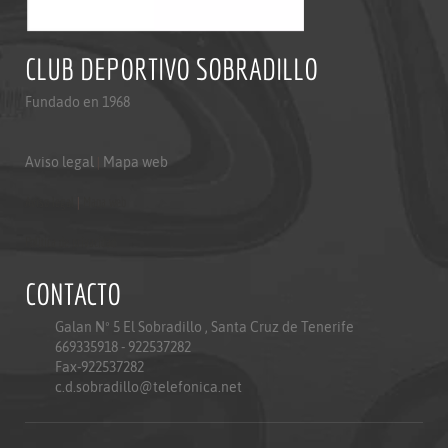
CLUB DEPORTIVO SOBRADILLO
Fundado en 1968
Aviso legal
|
Mapa web
Aviso legal
|
Mapa web
Politica de privacidad
CONTACTO
Galan Nº 5 El Sobradillo , Santa Cruz de Tenerife
669335918 - 922537282
Fax-922537282
c.d.sobradillo@telefonica.net