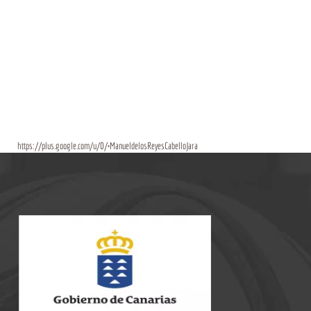
https://plus.google.com/u/0/+ManueldelosReyesCabelloJara