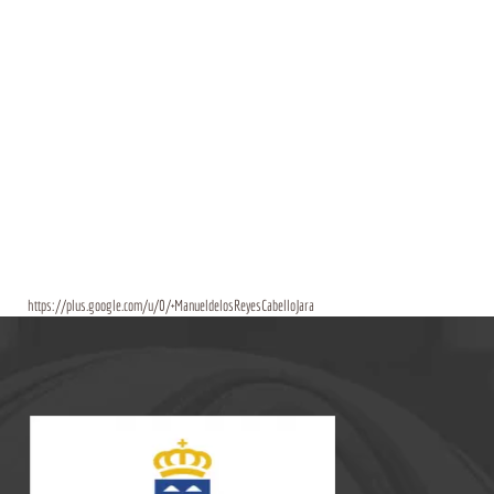
https://plus.google.com/u/0/+ManueldelosReyesCabelloJara