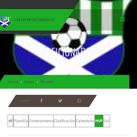
CLUB DEPORTIVO SOBRADILLO
AFICIONADO
Inicio
Equipos
Aficionado
COMPARTE
Plantilla
Entrenamientos
Clasificación
Calendario
MVP
Gol