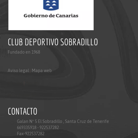
CLUB DEPORTIVO SOBRADILLO
Fundado en 1968
Aviso legal
|
Mapa web
Aviso legal
|
Mapa web
Politica de privacidad
CONTACTO
Galan Nº 5 El Sobradillo , Santa Cruz de Tenerife
669335918 - 922537282
Fax-922537282