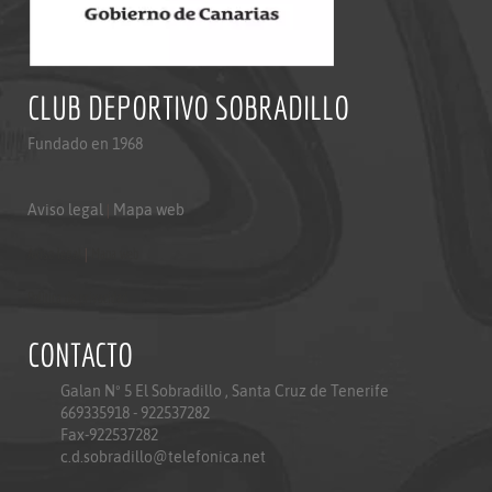
CLUB DEPORTIVO SOBRADILLO
Fundado en 1968
Aviso legal
|
Mapa web
Aviso legal
|
Mapa web
Politica de privacidad
CONTACTO
Galan Nº 5 El Sobradillo , Santa Cruz de Tenerife
669335918 - 922537282
Fax-922537282
c.d.sobradillo@telefonica.net