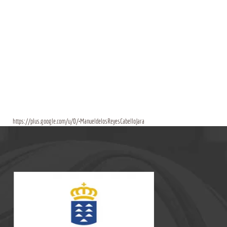
https://plus.google.com/u/0/+ManueldelosReyesCabelloJara