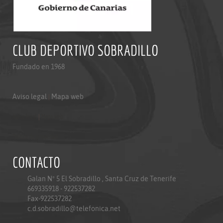
CLUB DEPORTIVO SOBRADILLO
Fundado en 1968
Aviso legal
|
Mapa web
Aviso legal
|
Mapa web
Politica de privacidad
CONTACTO
Galan Nº 5 El Sobradillo , Santa Cruz de Tenerife
669335918 - 922537282
Fax-922537282
c.d.sobradillo@telefonica.net