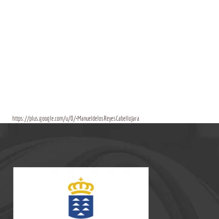
https://plus.google.com/u/0/+ManueldelosReyesCabelloJara