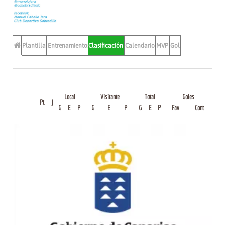
Plantilla
Entrenamientos
Clasificación
Calendario
MVP
Gol
Local
Visitante
Total
Goles
Pt
J
G
E
P
G
E
P
G
E
P
Fav
Cont