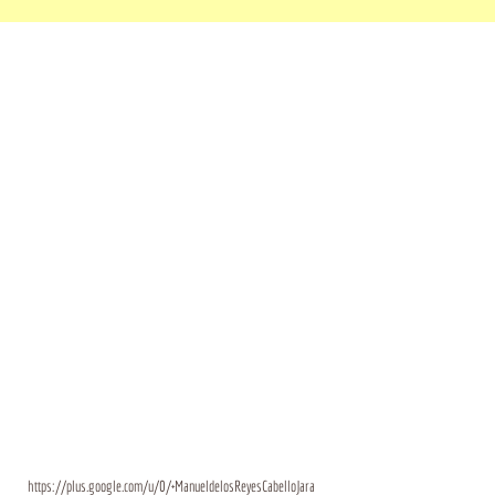
https://plus.google.com/u/0/+ManueldelosReyesCabelloJara