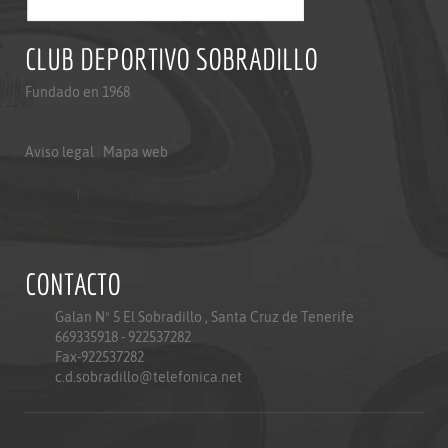
CLUB DEPORTIVO SOBRADILLO
Fundado en 1968
Aviso legal
|
Mapa web
Aviso legal
|
Mapa web
Politica de privacidad
CONTACTO
Galan Nº 5 El Sobradillo , Santa Cruz de Tenerife
669335918 - 922537282
Fax-922537282
c.d.sobradillo@telefonica.net