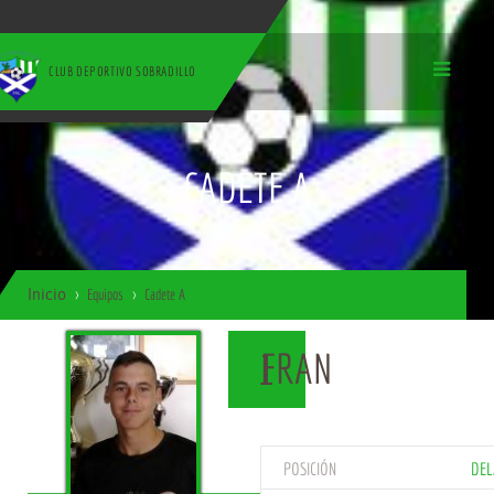
CLUB DEPORTIVO SOBRADILLO
CADETE A
Inicio
Equipos
Cadete A
FRAN
1
POSICIÓN
DEL