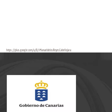
https://plus.google.com/u/0/+ManueldelosReyesCabelloJara