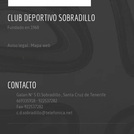
CLUB DEPORTIVO SOBRADILLO
Fundado en 1968
Aviso legal
|
Mapa web
Aviso legal
|
Mapa web
Politica de privacidad
CONTACTO
Galan Nº 5 El Sobradillo , Santa Cruz de Tenerife
669335918 - 922537282
Fax-922537282
c.d.sobradillo@telefonica.net