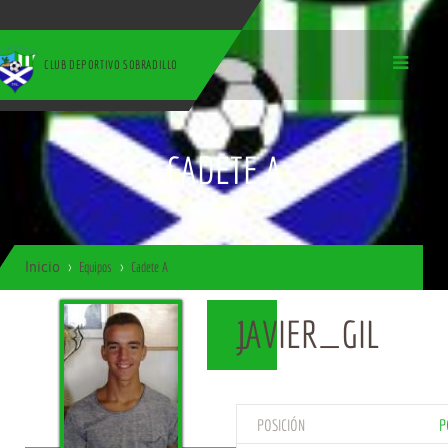
CLUB DEPORTIVO SOBRADILLO
CADETE A
Inicio
Equipos
Cadete A
JAVIER_GIL
1
POSICIÓN
P