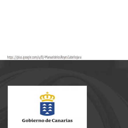
https://plus.google.com/u/0/+ManueldelosReyesCabelloJara