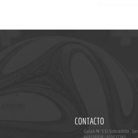
CONTACTO
Galan Nº 5 El Sobradillo , S
669335918 - 922537282