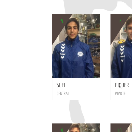
5
6
BIO
SUFI
PIQUER
CENTRAL
PIVOTE
9
10