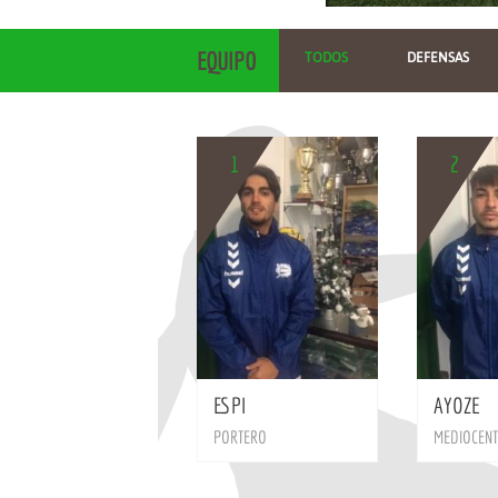
EQUIPO
TODOS
DEFENSAS
1
2
BIO
ESPI
AYOZE
PORTERO
MEDIOCEN