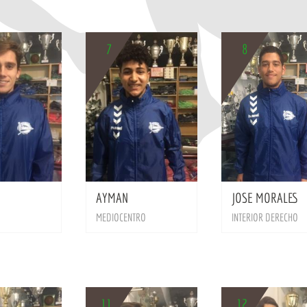
7
8
BIO
BIO
AYMAN
JOSE MORALES
MEDIOCENTRO
INTERIOR DERECHO
11
12