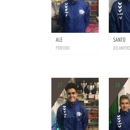
BIO
ALE
SANTO
PORTERO
DELANTER
17
18