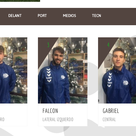
DELANT
PORT
MEDIOS
TECN
3
4
BIO
BIO
FALCON
GABRIEL
TRO
LATERAL IZQUIERDO
CENTRAL