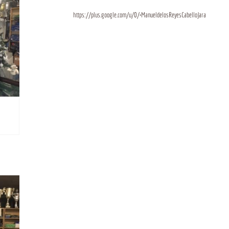
https://plus.google.com/u/0/+ManueldelosReyesCabelloJara
BIO