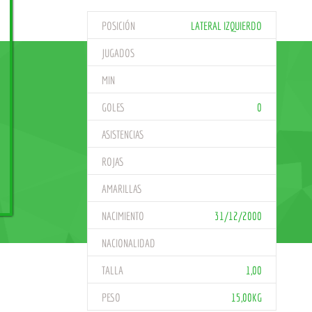
POSICIÓN
LATERAL IZQUIERDO
JUGADOS
MIN
GOLES
0
ASISTENCIAS
ROJAS
AMARILLAS
NACIMIENTO
31/12/2000
NACIONALIDAD
TALLA
1,00
PESO
15,00KG