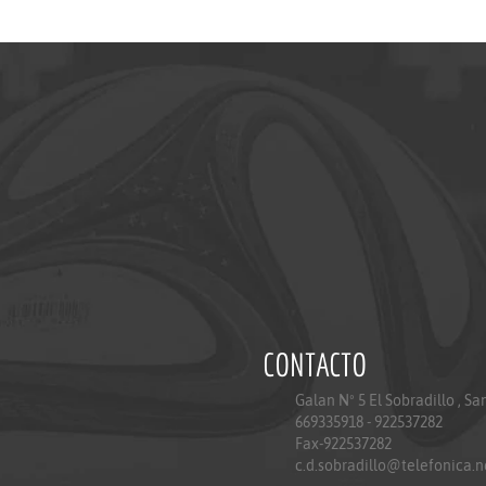
CONTACTO
Galan Nº 5 El Sobradillo , S
669335918 - 922537282
Fax-922537282
c.d.sobradillo@telefonica.n