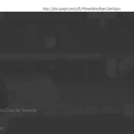
https://plus.google.com/u/0/+ManueldelosReyesCabelloJara
anta Cruz de Tenerife
et