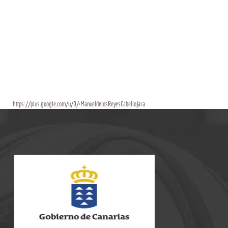
https://plus.google.com/u/0/+ManueldelosReyesCabelloJara