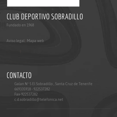
CLUB DEPORTIVO SOBRADILLO
Fundado en 1968
Aviso legal
|
Mapa web
Aviso legal
|
Mapa web
Politica de privacidad
CONTACTO
Galan Nº 5 El Sobradillo , Santa Cruz de Tenerife
669335918 - 922537282
Fax-922537282
c.d.sobradillo@telefonica.net