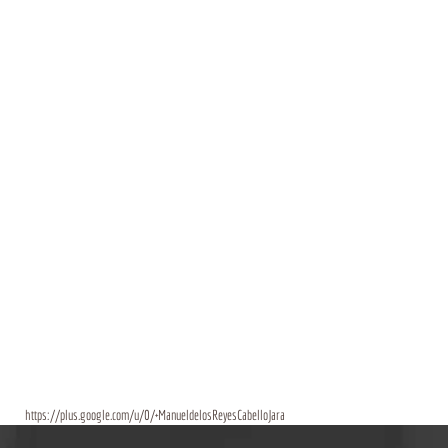
https://plus.google.com/u/0/+ManueldelosReyesCabelloJara