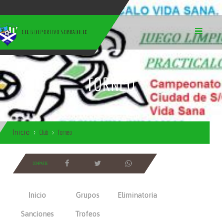
CLUB DEPORTIVO SOBRADILLO
TORNEO
Inicio
Club
Torneo
COMPARTE
Inicio
Grupos
Eliminatoria
Sanciones
Trofeos