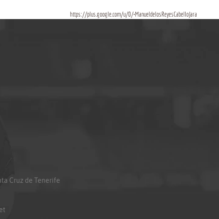
https://plus.google.com/u/0/+ManueldelosReyesCabelloJara
anta Cruz de Tenerife
et