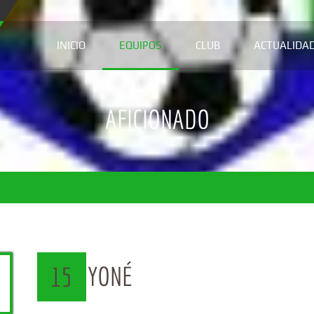
INICIO
EQUIPOS
CLUB
ACTUALIDA
AFICIONADO
YONÉ
15