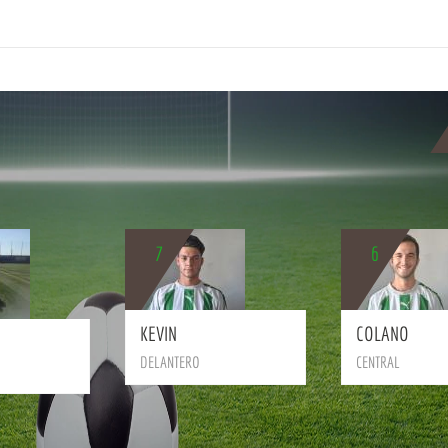
7
6
BIO
BIO
KEVIN
COLANO
DELANTERO
CENTRAL