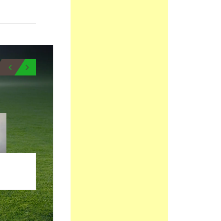
1
9
DANI
BIO
MEDIOCENTRO
BIO