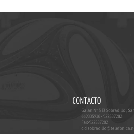
CONTACTO
Galan Nº 5 El Sobradillo , S
669335918 - 922537282
Fax-922537282
c.d.sobradillo@telefonica.n