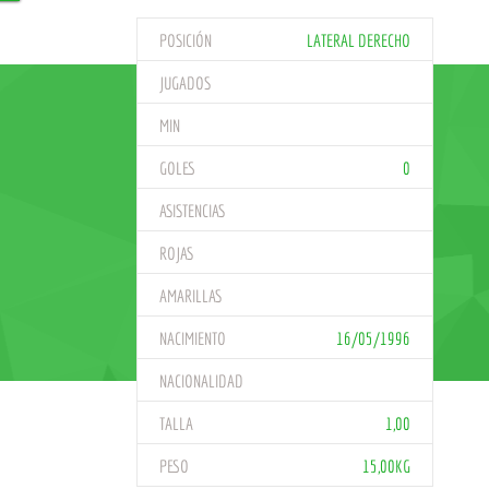
POSICIÓN
LATERAL DERECHO
JUGADOS
MIN
GOLES
0
ASISTENCIAS
ROJAS
AMARILLAS
NACIMIENTO
16/05/1996
NACIONALIDAD
TALLA
1,00
PESO
15,00KG