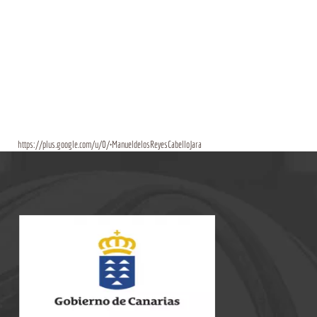
https://plus.google.com/u/0/+ManueldelosReyesCabelloJara