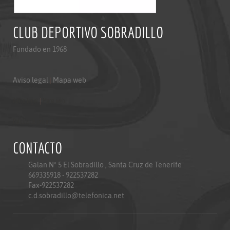
CLUB DEPORTIVO SOBRADILLO
Fundado en 1968
Aviso legal
|
Mapa web
Aviso legal
|
Mapa web
Politica de privacidad
CONTACTO
Galan Nº 5 El Sobradillo , Santa Cruz de Tenerife
669335918 - 922537282
Fax-922537282
c.d.sobradillo@telefonica.net