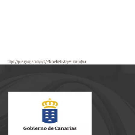
https://plus.google.com/u/0/+ManueldelosReyesCabelloJara