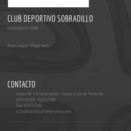
CLUB DEPORTIVO SOBRADILLO
Fundado en 1968
Aviso legal
|
Mapa web
Aviso legal
|
Mapa web
Politica de privacidad
CONTACTO
Galan Nº 5 El Sobradillo , Santa Cruz de Tenerife
669335918 - 922537282
Fax-922537282
c.d.sobradillo@telefonica.net