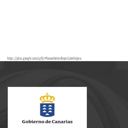
https://plus.google.com/u/0/+ManueldelosReyesCabelloJara