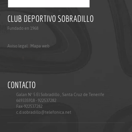
CLUB DEPORTIVO SOBRADILLO
Fundado en 1968
Aviso legal
|
Mapa web
Aviso legal
|
Mapa web
Politica de privacidad
CONTACTO
Galan Nº 5 El Sobradillo , Santa Cruz de Tenerife
669335918 - 922537282
Fax-922537282
c.d.sobradillo@telefonica.net