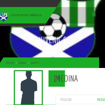
CLUB DEPORTIVO SOBRADILLO
JUVENIL C
Inicio
Equipos
Juvenil C
MEDINA
14
POSICIÓN
MEDIO