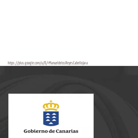
https://plus.google.com/u/0/+ManueldelosReyesCabelloJara