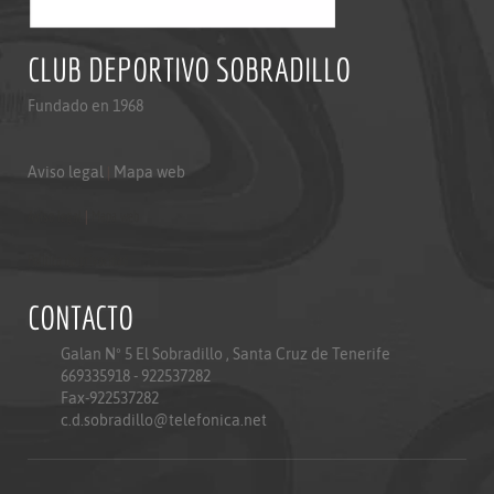
CLUB DEPORTIVO SOBRADILLO
Fundado en 1968
Aviso legal
|
Mapa web
Aviso legal
|
Mapa web
Politica de privacidad
CONTACTO
Galan Nº 5 El Sobradillo , Santa Cruz de Tenerife
669335918 - 922537282
Fax-922537282
c.d.sobradillo@telefonica.net