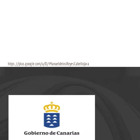
https://plus.google.com/u/0/+ManueldelosReyesCabelloJara