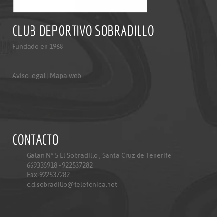
CLUB DEPORTIVO SOBRADILLO
Fundado en 1968
Aviso legal
|
Mapa web
Aviso legal
|
Mapa web
Politica de privacidad
CONTACTO
Galan Nº 5 El Sobradillo , Santa Cruz de Tenerife
669335918 - 922537282
Fax-922537282
c.d.sobradillo@telefonica.net