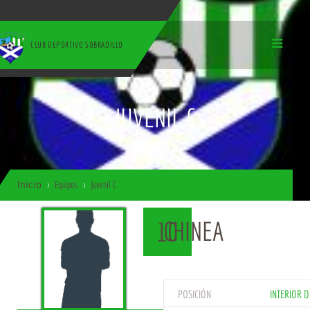
CLUB DEPORTIVO SOBRADILLO
JUVENIL C
Inicio
Equipos
Juvenil C
CHINEA
10
POSICIÓN
INTERIOR 